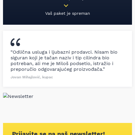
Vaš paket je spreman
“Odlična usluga i ljubazni prodavci. Nisam bio
siguran koji je tačan naziv i tip cilindra bio
potreban, ali me je Miloš podsetio, istražio i
preporučio odgovarajućeg proizvođača.”
Jovan Mihajlović, kupac
Prijavite se na naš newsletter!