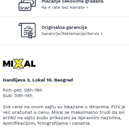
Plaćanje čekovima građana
Na 4 rate bez kamate
Originalna garancija
Garancije/Reklamacije/Servis
Gandijeva 3, Lokal 10, Beograd
Pon-pet: 08h-18h
Sub: 09h-14h
Sve cene na ovom sajtu su iskazane u dinarima. PDV je
već uračunat u cenu. Mixal se maksimalno trudi da svi
artikli na sajtu budu prikazani sa ispravnim nazivima,
specifikacijom, fotografijama i cenama.