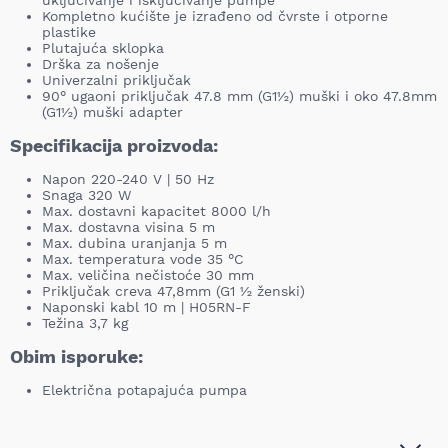
uključivanje i isključivanje pumpe
Kompletno kućište je izrađeno od čvrste i otporne
plastike
Plutajuća sklopka
Drška za nošenje
Univerzalni priključak
90° ugaoni priključak 47.8 mm (G1½) muški i oko 47.8mm
(G1½) muški adapter
Specifikacija proizvoda:
Napon 220-240 V | 50 Hz
Snaga 320 W
Max. dostavni kapacitet 8000 l/h
Max. dostavna visina 5 m
Max. dubina uranjanja 5 m
Max. temperatura vode 35 °C
Max. veličina nečistoće 30 mm
Priključak creva 47,8mm (G1 ½ ženski)
Naponski kabl 10 m | H05RN-F
Težina 3,7 kg
Obim isporuke:
Električna potapajuća pumpa