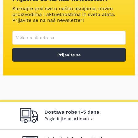
Saznajte prvi sve o našim akcijama, novim
proizvodima i aktuelnostima iz sveta alata.
Prijavite se na naš newsletter!
Korisničko ime
Vaša email adresa
Prijavite se
Dostava robe 1-5 dana
Pogledajte asortiman