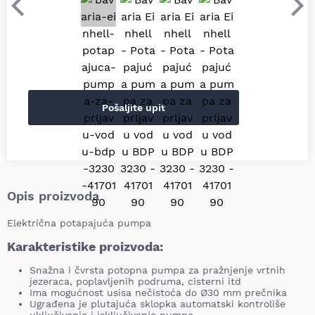
Prethodni
Sle
Pošaljite upit
Opis proizvoda
Električna potapajuća pumpa
Karakteristike proizvoda:
Snažna i čvrsta potopna pumpa za pražnjenje vrtnih
jezeraca, poplavljenih podruma, cisterni itd
Ima mogućnost usisa nečistoća do Ø30 mm prečnika
Ugrađena je plutajuća sklopka automatski kontroliše