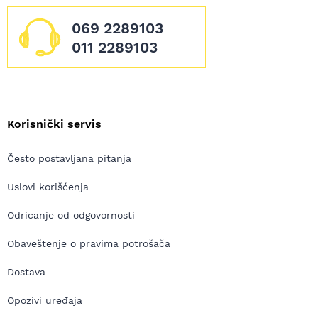
069 2289103
011 2289103
Korisnički servis
Često postavljana pitanja
Uslovi korišćenja
Odricanje od odgovornosti
Obaveštenje o pravima potrošača
Dostava
Opozivi uređaja