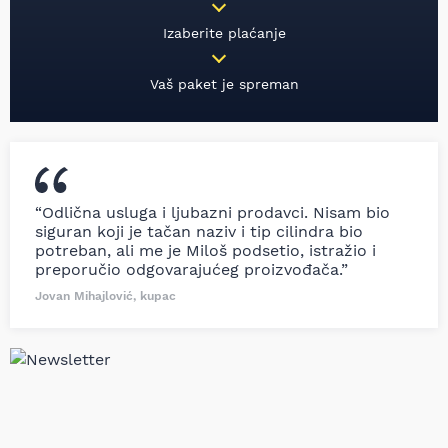
Izaberite plaćanje
Vaš paket je spreman
“Odlična usluga i ljubazni prodavci. Nisam bio
siguran koji je tačan naziv i tip cilindra bio
potreban, ali me je Miloš podsetio, istražio i
preporučio odgovarajućeg proizvođača.”
Jovan Mihajlović, kupac