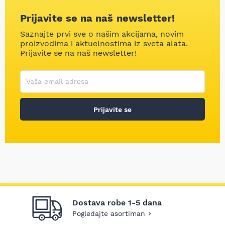
Prijavite se na naš newsletter!
Saznajte prvi sve o našim akcijama, novim
proizvodima i aktuelnostima iz sveta alata.
Prijavite se na naš newsletter!
Korisničko ime
Vaša email adresa
Prijavite se
Dostava robe 1-5 dana
Pogledajte asortiman