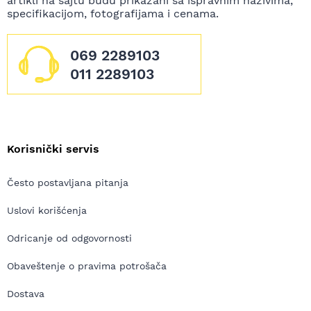
artikli na sajtu budu prikazani sa ispravnim nazivima,
specifikacijom, fotografijama i cenama.
069 2289103
011 2289103
Korisnički servis
Često postavljana pitanja
Uslovi korišćenja
Odricanje od odgovornosti
Obaveštenje o pravima potrošača
Dostava