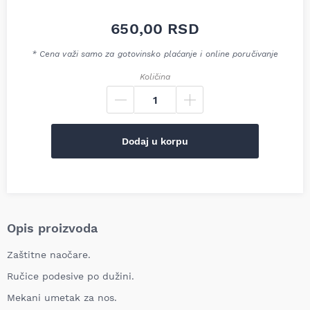
650,00
RSD
* Cena važi samo za gotovinsko plaćanje i online poručivanje
Količina
Dodaj u korpu
Opis proizvoda
Zaštitne naočare.
Ručice podesive po dužini.
Mekani umetak za nos.