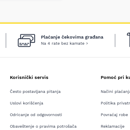
Plaćanje čekovima građana
Na 4 rate bez kamate
Korisnički servis
Pomoć pri k
Često postavljana pitanja
Načini plaćanj
Uslovi korišćenja
Politika privat
Odricanje od odgovornosti
Povraćaj robe
Obaveštenje o pravima potrošača
Reklamacije