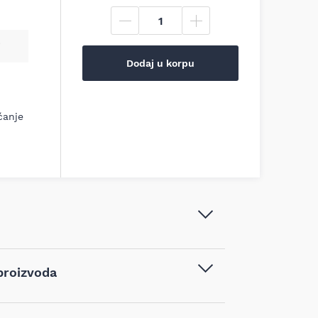
Dodaj u korpu
ćanje
Albo Šlem EVO 3 bez ventilacije sa
proizvoda
točkićem, ZG-EVO3WR-x
Zaštita glave, lica, sluha
,
Zaštitna
vodom kupljenim na sajtu najpovoljnijialati.rs,
oprema
,
Zaštitni šlemovi