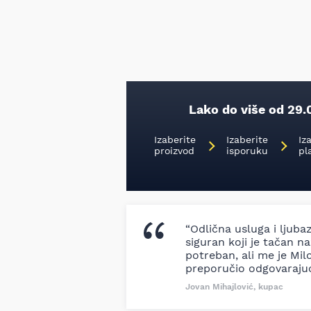
Lako do više od 29.
Izaberite
Izaberite
Iz
proizvod
isporuku
pl
“Odlična usluga i ljuba
siguran koji je tačan naz
potreban, ali me je Milo
preporučio odgovaraju
Jovan Mihajlović, kupac