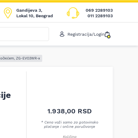
Gandijeva 3,
069 2289103
Lokal 10, Beograd
011 2289103
Registracija/Login
a točkićem, ZG-EVO3WR-x
ije
1.938,00
RSD
* Cena važi samo za gotovinsko
plaćanje i online poručivanje
Količina