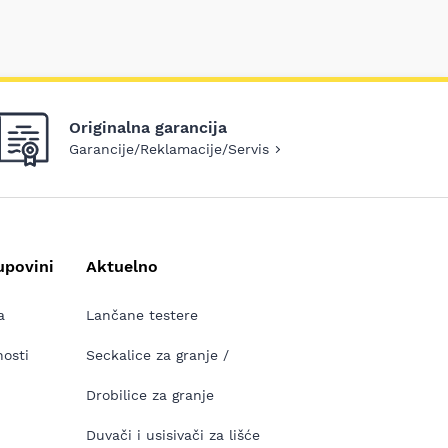
Originalna garancija
Garancije/Reklamacije/Servis
upovini
Aktuelno
a
Lančane testere
nosti
Seckalice za granje /
Drobilice za granje
Duvači i usisivači za lišće