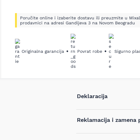
Poručite online i izaberite dostavu ili preuzmite u Mixal
prodavnici na adresi Gandijeva 3 na Novom Beogradu
Originalna garancija
Povrat robe
Sigurno pla
Deklaracija
Tip i model:
Reklamacija i zamena 
Naziv i vrsta robe:
Ukoliko niste zadovoljni proiz