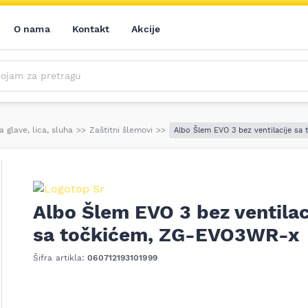
O nama
Kontakt
Akcije
m za pretragu
Saznajte prvi sve o našim akcijama, novim proizvodima i aktuelnostima iz sveta alata. Prijavite se na naš newsletter!
Prijavite se na naš newsletter!
a glave, lica, sluha
>>
Zaštitni šlemovi
>>
Albo Šlem EVO 3 bez ventilacije s
Albo Šlem EVO 3 bez ventilac
sa točkićem, ZG-EVO3WR-x
ledeći
Šifra artikla:
060712193101999