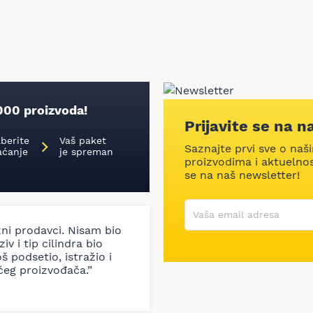
000 proizvoda!
Prijavite se na n
aberite
Vaš paket
Saznajte prvi sve o naš
aćanje
je spreman
proizvodima i aktuelnost
se na naš newsletter!
Korisničko ime
Vaša email adresa
zni prodavci. Nisam bio
iv i tip cilindra bio
š podsetio, istražio i
ćeg proizvođača.”