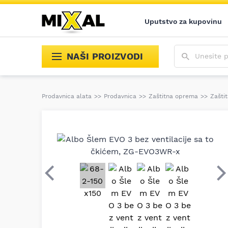
Uputstvo za kupovinu
Unesite poja
NAŠI PROIZVODI
Prodavnica alata
>>
Prodavnica
>>
Zaštitna oprema
>>
Zaštit
Prethodni
S