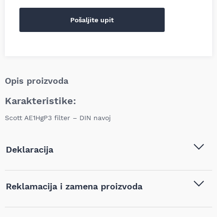
Pošaljite upit
Opis proizvoda
Karakteristike:
Scott AE1HgP3 filter – DIN navoj
Deklaracija
Tip i model:
Albo Scott AE1HgP3 DIN filter,
Reklamacija i zamena proizvoda
ZF-SCT042778
Naziv i vrsta robe:
Filteri za maske
,
Zaštita
Ukoliko niste zadovoljni proizvodom kupljenim na sajtu
disajnih organa
,
Zaštitna