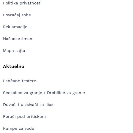
Politika privatnosti
Povraćaj robe
Reklamacije
Naš asortiman
Mapa sajta
Aktuelno
Lančane testere
Seckalice za granje / Drobilice za granje
Duvači i usisivači za lišće
Perači pod pritiskom
Pumpe za vodu