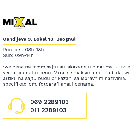
Gandijeva 3, Lokal 10, Beograd
Pon-pet: 08h-18h
Sub: 09h-14h
Sve cene na ovom sajtu su iskazane u dinarima. PDV je
već uračunat u cenu. Mixal se maksimalno trudi da svi
artikli na sajtu budu prikazani sa ispravnim nazivima,
specifikacijom, fotografijama i cenama.
069 2289103
011 2289103