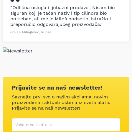
“Odlična usluga i ljubazni prodavci. Nisam bio
siguran koji je tačan naziv i tip cilindra bio
potreban, ali me je Miloš podsetio, istražio i
preporučio odgovarajućeg proizvođača.”
Jovan Mihajlović, kupac
Prijavite se na naš newsletter!
Saznajte prvi sve o našim akcijama, novim
proizvodima i aktuelnostima iz sveta alata.
Prijavite se na naš newsletter!
Korisničko ime
Vaša email adresa