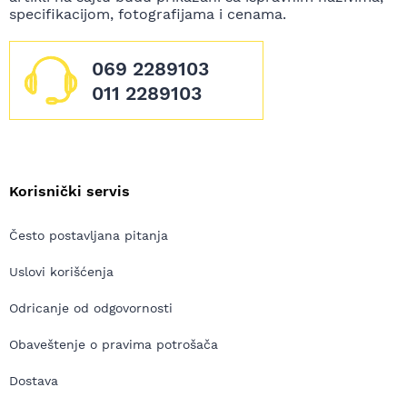
specifikacijom, fotografijama i cenama.
069 2289103
011 2289103
Korisnički servis
Često postavljana pitanja
Uslovi korišćenja
Odricanje od odgovornosti
Obaveštenje o pravima potrošača
Dostava