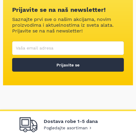
Prijavite se na naš newsletter!
Saznajte prvi sve o našim akcijama, novim
proizvodima i aktuelnostima iz sveta alata.
Prijavite se na naš newsletter!
Korisničko ime
Vaša email adresa
Prijavite se
Dostava robe 1-5 dana
Pogledajte asortiman