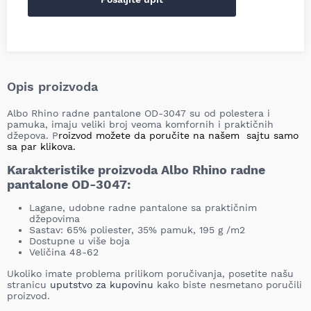
Opis proizvoda
Albo Rhino radne pantalone OD-3047 su od polestera i
pamuka, imaju veliki broj veoma komfornih i praktičnih
džepova. P
roizvod možete da poručite na našem sajtu samo
sa par klikova.
Karakteristike proizvoda Albo Rhino radne
pantalone OD-3047:
Lagane, udobne radne pantalone sa praktičnim
džepovima
Sastav: 65% poliester, 35% pamuk, 195 g /m2
Dostupne u više boja
Veličina 48-62
Ukoliko imate problema prilikom poručivanja, posetite našu
stranicu
uputstvo za kupovinu
kako biste nesmetano poručili
proizvod.