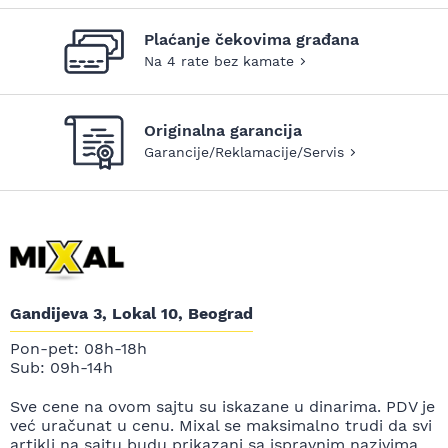
Plaćanje čekovima građana
Na 4 rate bez kamate
Originalna garancija
Garancije/Reklamacije/Servis
Gandijeva 3, Lokal 10, Beograd
Pon-pet: 08h-18h
Sub: 09h-14h
Sve cene na ovom sajtu su iskazane u dinarima. PDV je
već uračunat u cenu. Mixal se maksimalno trudi da svi
artikli na sajtu budu prikazani sa ispravnim nazivima,