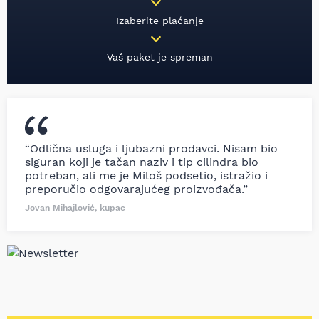
Izaberite plaćanje
Vaš paket je spreman
“Odlična usluga i ljubazni prodavci. Nisam bio
siguran koji je tačan naziv i tip cilindra bio
potreban, ali me je Miloš podsetio, istražio i
preporučio odgovarajućeg proizvođača.”
Jovan Mihajlović, kupac