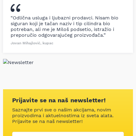
“Odlična usluga i ljubazni prodavci. Nisam bio
siguran koji je tačan naziv i tip cilindra bio
potreban, ali me je Miloš podsetio, istražio i
preporučio odgovarajućeg proizvođača.”
Jovan Mihajlović, kupac
Prijavite se na naš newsletter!
Saznajte prvi sve o našim akcijama, novim
proizvodima i aktuelnostima iz sveta alata.
Prijavite se na naš newsletter!
Korisničko ime
Vaša email adresa