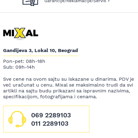
Garancije/Reklamacije/Servis
Gandijeva 3, Lokal 10, Beograd
Pon-pet: 08h-18h
Sub: 09h-14h
Sve cene na ovom sajtu su iskazane u dinarima. PDV je
već uračunat u cenu. Mixal se maksimalno trudi da svi
artikli na sajtu budu prikazani sa ispravnim nazivima,
specifikacijom, fotografijama i cenama.
069 2289103
011 2289103