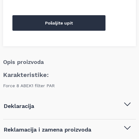
Pošaljite upit
Opis proizvoda
Karakteristike:
Force 8 ABEK1 filter PAR
Deklaracija
Tip i model:
Albo ABEK1 filter za Force 8,
Reklamacija i zamena proizvoda
ZF-FABEK1-F8-710