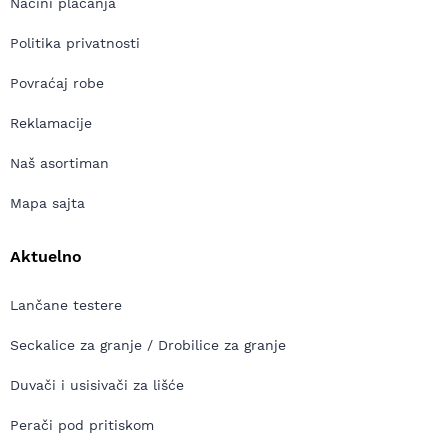
Načini plaćanja
Politika privatnosti
Povraćaj robe
Reklamacije
Naš asortiman
Mapa sajta
Aktuelno
Lančane testere
Seckalice za granje / Drobilice za granje
Duvači i usisivači za lišće
Perači pod pritiskom