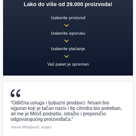
Lako do više od 29.000 proizvoda!
Izaberite proizvod
Izaberite isporuku
Izaberite plaćanje
Vaš paket je spreman
“Odlična usluga i ljubazni prodavci. Nisam bio
siguran koji je tačan naziv i tip cilindra bio potreban,
ali me je Miloš podsetio, istražio i preporučio
odgovarajućeg proizvođača.”
Jovan Mihajlović, kupac