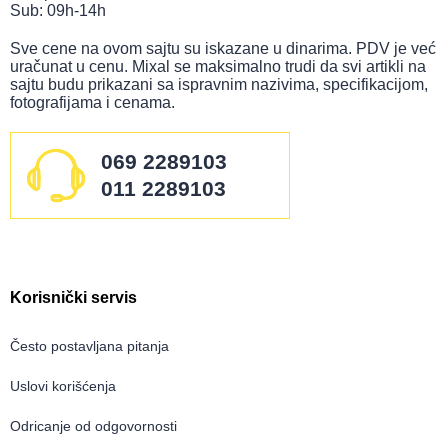
Sub: 09h-14h
Sve cene na ovom sajtu su iskazane u dinarima. PDV je već
uračunat u cenu. Mixal se maksimalno trudi da svi artikli na
sajtu budu prikazani sa ispravnim nazivima, specifikacijom,
fotografijama i cenama.
069 2289103
011 2289103
Korisnički servis
Često postavljana pitanja
Uslovi korišćenja
Odricanje od odgovornosti