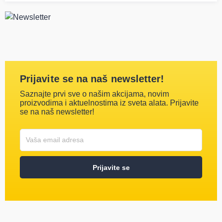
Prijavite se na naš newsletter!
Saznajte prvi sve o našim akcijama, novim
proizvodima i aktuelnostima iz sveta alata. Prijavite
se na naš newsletter!
Korisničko ime
Vaša email adresa
Prijavite se