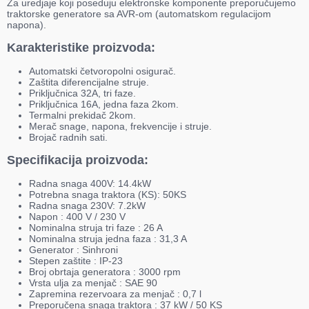
Za uredjaje koji poseduju elektronske komponente preporučujemo
traktorske generatore sa AVR-om (automatskom regulacijom
napona).
Karakteristike proizvoda:
Automatski četvoropolni osigurač.
Zaštita diferencijalne struje.
Priključnica 32A, tri faze.
Priključnica 16A, jedna faza 2kom.
Termalni prekidač 2kom.
Merač snage, napona, frekvencije i struje.
Brojač radnih sati.
Specifikacija proizvoda:
Radna snaga 400V: 14.4kW
Potrebna snaga traktora (KS): 50KS
Radna snaga 230V: 7.2kW
Napon : 400 V / 230 V
Nominalna struja tri faze : 26 A
Nominalna struja jedna faza : 31,3 A
Generator : Sinhroni
Stepen zaštite : IP-23
Broj obrtaja generatora : 3000 rpm
Vrsta ulja za menjač : SAE 90
Zapremina rezervoara za menjač : 0,7 l
Preporučena snaga traktora : 37 kW / 50 KS