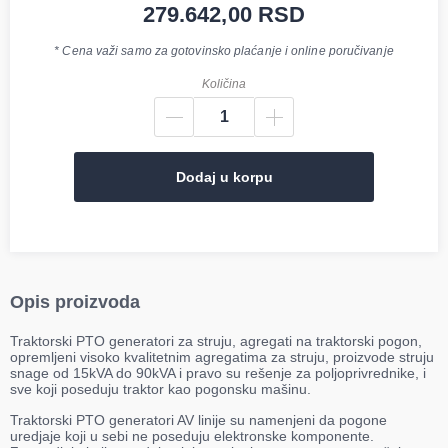
279.642,00
RSD
* Cena važi samo za gotovinsko plaćanje i online poručivanje
Količina
Dodaj u korpu
Opis proizvoda
Traktorski PTO generatori za struju, agregati na traktorski pogon,
opremljeni visoko kvalitetnim agregatima za struju, proizvode struju
snage od 15kVA do 90kVA i pravo su rešenje za poljoprivrednike, i
sve koji poseduju traktor kao pogonsku mašinu.
Traktorski PTO generatori AV linije su namenjeni da pogone
uredjaje koji u sebi ne poseduju elektronske komponente.