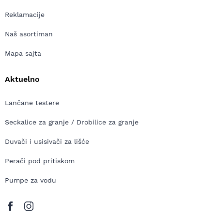
Reklamacije
Naš asortiman
Mapa sajta
Aktuelno
Lančane testere
Seckalice za granje / Drobilice za granje
Duvači i usisivači za lišće
Perači pod pritiskom
Pumpe za vodu