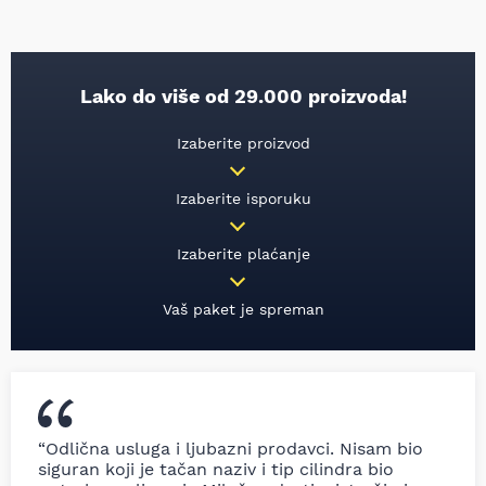
Lako do više od 29.000 proizvoda!
Izaberite proizvod
Izaberite isporuku
Izaberite plaćanje
Vaš paket je spreman
“Odlična usluga i ljubazni prodavci. Nisam bio
siguran koji je tačan naziv i tip cilindra bio