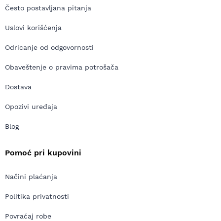
Često postavljana pitanja
Uslovi korišćenja
Odricanje od odgovornosti
Obaveštenje o pravima potrošača
Dostava
Opozivi uređaja
Blog
Pomoć pri kupovini
Načini plaćanja
Politika privatnosti
Povraćaj robe