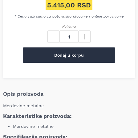
Originalna cena je bila: 5.70
5.415,00
RSD
Trenutna cena je: 5.415,00 R
* Cena važi samo za gotovinsko plaćanje i online poručivanje
Količina
Dodaj u korpu
Opis proizvoda
Merdevine metalne
Karakteristike proizvoda:
Merdevine metalne
Specifikacija proizvoda: