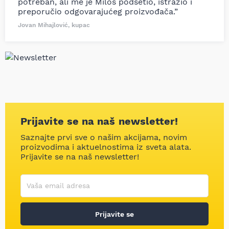
potreban, ali me je Miloš podsetio, istražio i
preporučio odgovarajućeg proizvođača.”
Jovan Mihajlović, kupac
Prijavite se na naš newsletter!
Saznajte prvi sve o našim akcijama, novim
proizvodima i aktuelnostima iz sveta alata.
Prijavite se na naš newsletter!
Korisničko ime
Vaša email adresa
Prijavite se