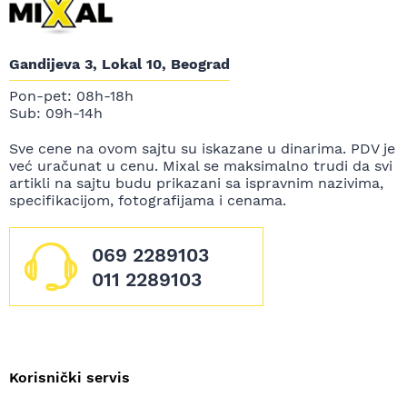
Gandijeva 3, Lokal 10, Beograd
Pon-pet: 08h-18h
Sub: 09h-14h
Sve cene na ovom sajtu su iskazane u dinarima. PDV je
već uračunat u cenu. Mixal se maksimalno trudi da svi
artikli na sajtu budu prikazani sa ispravnim nazivima,
specifikacijom, fotografijama i cenama.
069 2289103
011 2289103
Korisnički servis