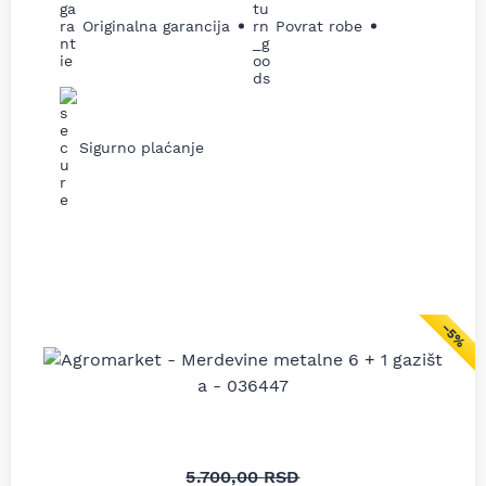
Originalna garancija
Povrat robe
Sigurno plaćanje
−5%
5.700,00
RSD