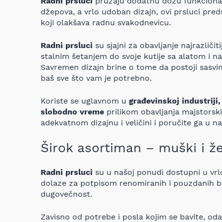
Radni prsluci
pružaju dodatnu dozu funkcionaln
džepova, a vrlo udoban dizajn, ovi prsluci pre
koji olakšava radnu svakodnevicu.
Radni prsluci
su sjajni za obavljanje najrazličit
stalnim šetanjem do svoje kutije sa alatom i 
Savremen dizajn brine o tome da postoji sasvi
baš sve što vam je potrebno.
Koriste se uglavnom u
građevinskoj industriji,
slobodno vreme
prilikom obavljanja majstorski
adekvatnom dizajnu i veličini i poručite ga u na
Širok asortiman – muški i že
Radni prsluci
su u našoj ponudi dostupni u vrl
dolaze za potpisom renomiranih i pouzdanih bre
dugovečnost.
Zavisno od potrebe i posla kojim se bavite, oda