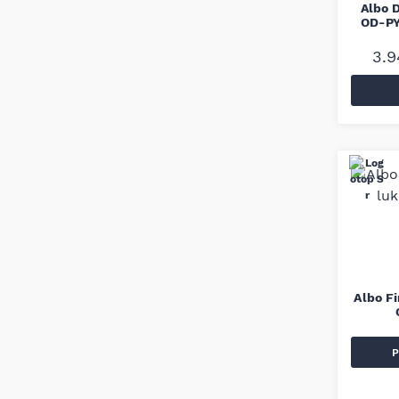
Albo 
OD-P
3.
Albo Fi
P