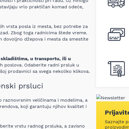
osti i praktičnosti pri radu. Uz mnogo
dstavljaju vrlo praktičan komad odeće,
ijih vrsta posla iz mesta, bez potrebe za
nazad. Zbog toga radnicima štede vreme.
m dovoljno džepova i mesta da smestite
 skladištima, u transportu, ili u
h poslova. Odaberite radni prsluk u
šoj prodavnici sa svega nekoliko klikova.
nski prsluci
o raznovrsnim veličinama i modelima, a
ndova, koji garantuju njihov kvalitet i
Prijavi
Saznajte p
berite vrstu radnog prsluka, a zavisno
proizvodima