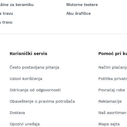
šine za keramiku
Motorne testere
a travu
Aku šrafilice
a travu
Korisnički servis
Pomoć pri k
Često postavljana pitanja
Načini plaćanj
Uslovi korišćenja
Politika privat
Odricanje od odgovornosti
Povraćaj robe
Obaveštenje o pravima potrošača
Reklamacije
Dostava
Naš asortiman
Opozivi uređaja
Mapa sajta