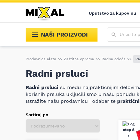
Uputstvo za kupovinu
Unesite poja
NAŠI PROIZVODI
Prodavnica alata
>>
Zaštitna oprema
>>
Radna odeća
>>
Ra
Radni prsluci
Radni prsluci
su među najpraktičnijim delovima 
korisnih prsluka uključili smo u našu ponudu 
Istražite našu prodavnicu i odaberite
praktičn
Sortiraj po