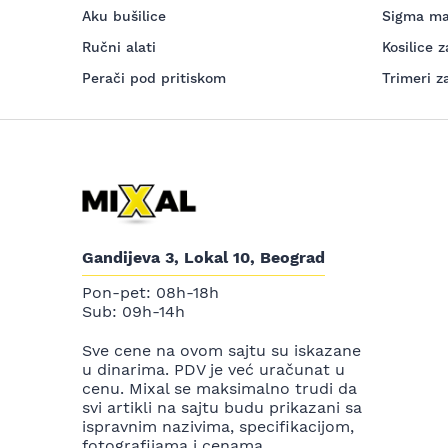
Aku bušilice
Sigma ma
Ručni alati
Kosilice z
Perači pod pritiskom
Trimeri z
Gandijeva 3, Lokal 10, Beograd
Pon-pet: 08h-18h
Sub: 09h-14h
Sve cene na ovom sajtu su iskazane
u dinarima. PDV je već uračunat u
cenu. Mixal se maksimalno trudi da
svi artikli na sajtu budu prikazani sa
ispravnim nazivima, specifikacijom,
fotografijama i cenama.