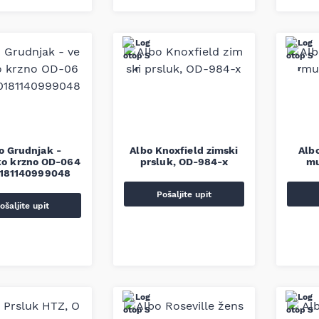
o Grudnjak -
Albo Knoxfield zimski
Alb
ko krzno OD-064
prsluk, OD-984-x
mu
0181140999048
Pošaljite upit
ošaljite upit