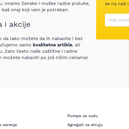
mu. Imamo ženske i muške radne prsluke,
se na naš 
i baš onaj koji vam je potreban.
Korisničko
Vaša email
 i akcije
 da lako možete da ih nabavite i bez
ljučujemo samo
kvalitetne artikle
, ali
. Zato često naše zaštitne i radne
 ih možete nabaviti po još nižim cenama!
Pumpe za vodu
a varenje
Agregati za struju