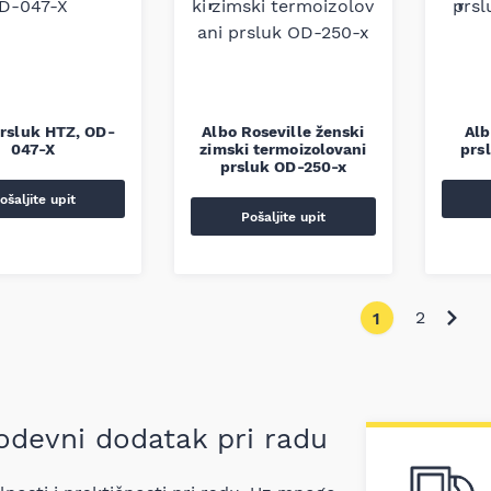
Prsluk HTZ, OD-
Albo Roseville ženski
Alb
047-X
zimski termoizolovani
prs
prsluk OD-250-x
ošaljite upit
Pošaljite upit
2
1
 odevni dodatak pri radu