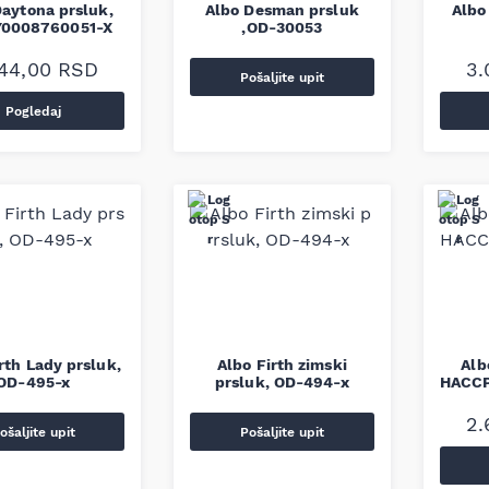
Daytona prsluk,
Albo Desman prsluk
Albo
Y0008760051-X
,OD-30053
944,00
RSD
3.
Pošaljite upit
Pogledaj
rth Lady prsluk,
Albo Firth zimski
Alb
OD-495-x
prsluk, OD-494-x
HACCP
2.
ošaljite upit
Pošaljite upit