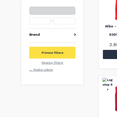
Albo -
Brend
030
Albo
3.
Beta
Primeni filtere
Milwaukee
Stanley
Resetuj filtere
← Radna odeća