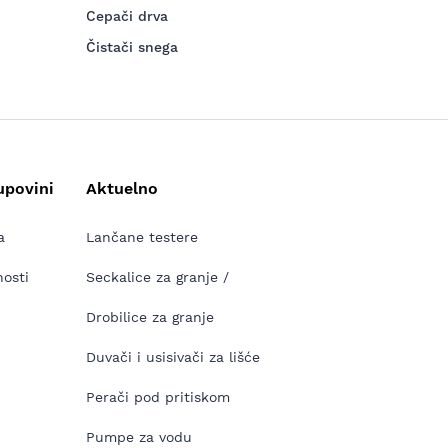
Cepači drva
Čistači snega
upovini
Aktuelno
a
Lančane testere
nosti
Seckalice za granje /
Drobilice za granje
Duvači i usisivači za lišće
Perači pod pritiskom
Pumpe za vodu