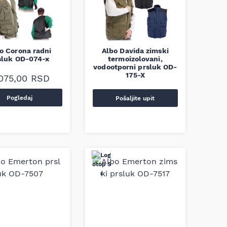
o Corona radni
Albo Davida zimski
sluk OD-074-x
termoizolovani,
vodootporni prsluk OD-
175-X
075,00
RSD
Pogledaj
Pošaljite upit