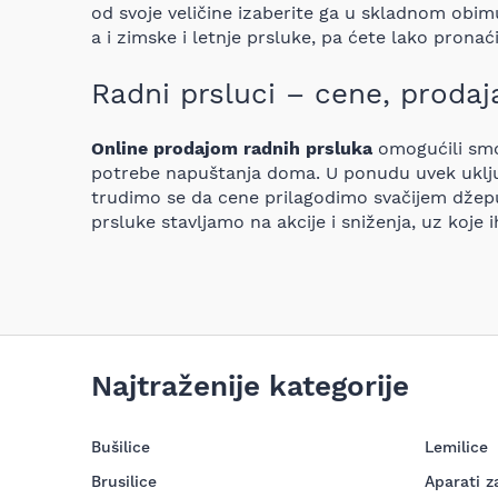
od svoje veličine izaberite ga u skladnom obi
a i zimske i letnje prsluke, pa ćete lako pronać
Radni prsluci – cene, prodaja
Online prodajom radnih prsluka
omogućili smo
potrebe napuštanja doma. U ponudu uvek uk
trudimo se da cene prilagodimo svačijem džepu
prsluke stavljamo na akcije i sniženja, uz koje
Najtraženije kategorije
Bušilice
Lemilice
Brusilice
Aparati z