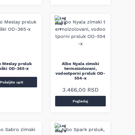
o Meslay prsluk
Albo Nyala zimski
ški OD-365-x
termoizolovani,
vodootporni prsluk OD-
554-x
Pošaljite upit
3.466,00
RSD
Pogledaj