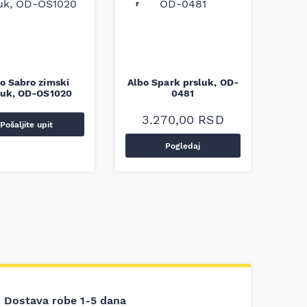
o Sabro zimski
Albo Spark prsluk, OD-
luk, OD-OS1020
0481
3.270,00
RSD
Pošaljite upit
Pogledaj
Dostava robe 1-5 dana