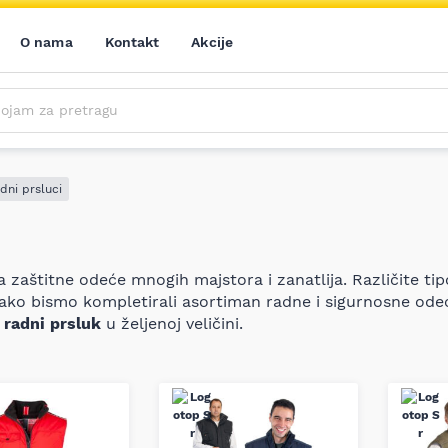
O nama
Kontakt
Akcije
m za pretragu
Saznajte prvi sve o našim akcijama, novim proizvodima i aktuelnostima iz sveta alata. Prijavite se na naš newsletter!
Prijavite se na naš newsletter!
dni prsluci
zaštitne odeće mnogih majstora i zanatlija. Različite tip
kako bismo kompletirali asortiman radne i sigurnosne ode
i radni prsluk
u željenoj veličini.