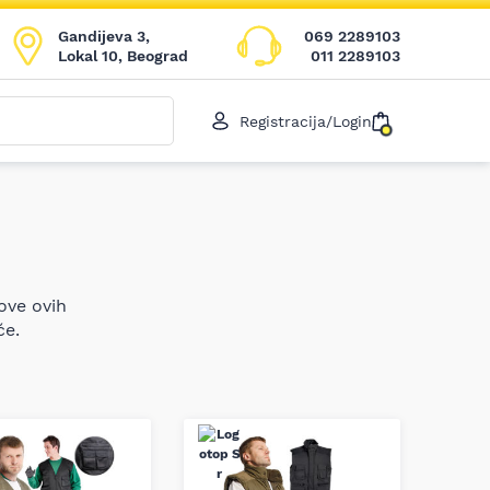
Gandijeva 3,
069 2289103
Lokal 10, Beograd
011 2289103
Registracija/Login
ove ovih
će.