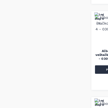
Alb
veštač
- 03
P