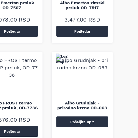
 Emerton prsluk
Albo Emerton zimski
OD-7507
prsluk OD-7517
078,00
RSD
3.477,00
RSD
Pogledaj
Pogledaj
o FROST termo
Albo Grudnjak -
 prsluk, OD-7736
prirodno krzno OD-063
676,00
RSD
Pošaljite upit
Pogledaj