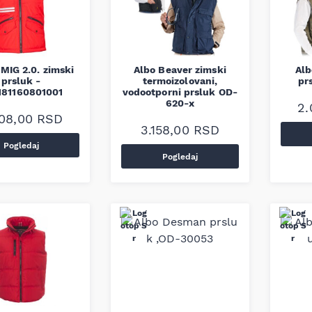
 MIG 2.0. zimski
Albo Beaver zimski
Alb
prsluk -
termoizolovani,
pr
181160801001
vodootporni prsluk OD-
620-x
2.
808,00
RSD
3.158,00
RSD
Pogledaj
Pogledaj