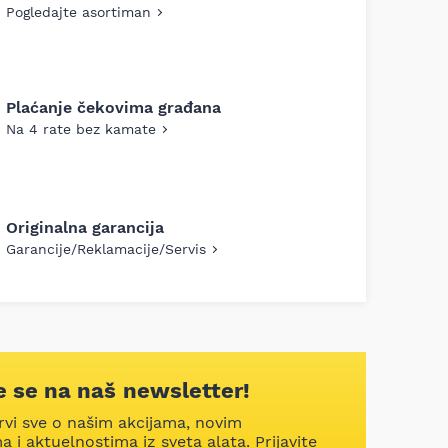
Pogledajte asortiman
Plaćanje čekovima građana
Na 4 rate bez kamate
Originalna garancija
Garancije/Reklamacije/Servis
te se na naš newsletter!
rvi sve o našim akcijama, novim
 i aktuelnostima iz sveta alata. Prijavite