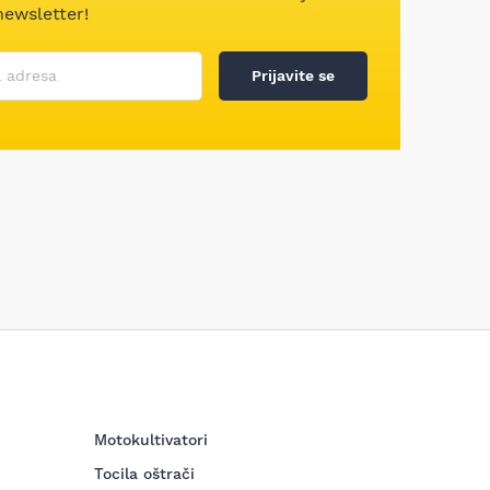
newsletter!
 ime
 adresa
Prijavite se
Motokultivatori
Tocila oštrači