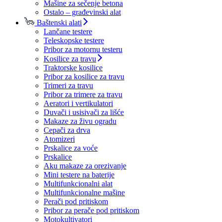
Mašine za sečenje betona
Ostalo – građevinski alat
Baštenski alati
Lančane testere
Teleskopske testere
Pribor za motornu testeru
Kosilice za travu
Traktorske kosilice
Pribor za kosilice za travu
Trimeri za travu
Pribor za trimere za travu
Aeratori i vertikulatori
Duvači i usisivači za lišće
Makaze za živu ogradu
Cepači za drva
Atomizeri
Prskalice za voće
Prskalice
Aku makaze za orezivanje
Mini testere na baterije
Multifunkcionalni alat
Multifunkcionalne mašine
Perači pod pritiskom
Pribor za perače pod pritiskom
Motokultivatori