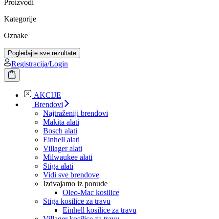
Proizvodi
Kategorije
Oznake
Pogledajte sve rezultate
Registracija/Login
AKCIJE
Brendovi
Najtraženiji brendovi
Makita alati
Bosch alati
Einhell alati
Villager alati
Milwaukee alati
Stiga alati
Vidi sve brendove
Izdvajamo iz ponude
Oleo-Mac kosilice
Stiga kosilice za travu
Einhell kosilice za travu
Villager kosilice za travu