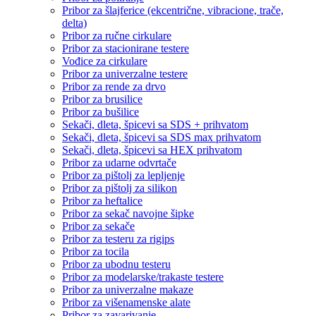
Pribor za šlajferice (ekcentrične, vibracione, trače,
delta)
Pribor za ručne cirkulare
Pribor za stacionirane testere
Vođice za cirkulare
Pribor za univerzalne testere
Pribor za rende za drvo
Pribor za brusilice
Pribor za bušilice
Sekači, dleta, špicevi sa SDS + prihvatom
Sekači, dleta, špicevi sa SDS max prihvatom
Sekači, dleta, špicevi sa HEX prihvatom
Pribor za udarne odvrtače
Pribor za pištolj za lepljenje
Pribor za pištolj za silikon
Pribor za heftalice
Pribor za sekač navojne šipke
Pribor za sekače
Pribor za testeru za rigips
Pribor za tocila
Pribor za ubodnu testeru
Pribor za modelarske/trakaste testere
Pribor za univerzalne makaze
Pribor za višenamenske alate
Pribor za zavarivanje