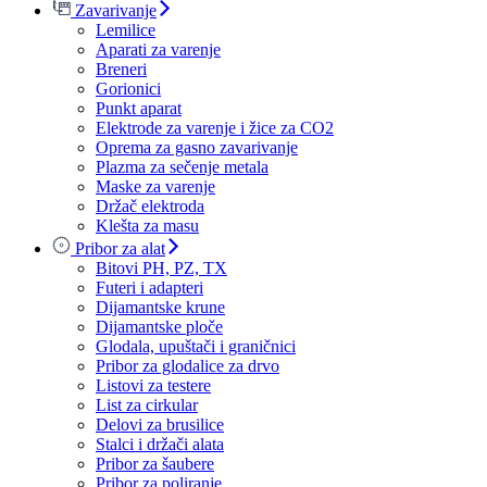
Zavarivanje
Lemilice
Aparati za varenje
Breneri
Gorionici
Punkt aparat
Elektrode za varenje i žice za CO2
Oprema za gasno zavarivanje
Plazma za sečenje metala
Maske za varenje
Držač elektroda
Klešta za masu
Pribor za alat
Bitovi PH, PZ, TX
Futeri i adapteri
Dijamantske krune
Dijamantske ploče
Glodala, upuštači i graničnici
Pribor za glodalice za drvo
Listovi za testere
List za cirkular
Delovi za brusilice
Stalci i držači alata
Pribor za šaubere
Pribor za poliranje