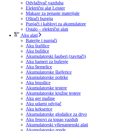
Odvlaživač vazduha
Električni alat Leister
Makaze za penaste materijale
Oštrači burgija
Punjači i kablovi za akumulatore
Ostalo – električni alati
Aku alati
Baterije i punjači
Aku šrafilice
Aku bušilice
Akumulatorski šauberi (zavrtači)
Aku hameri za bušenje
Aku štemelice
Akumulatorske šlajferice
Akumulatorske polirke
Aku brusilice
Akumulatorske testere
Akumulatorske kružne testere
Aku ger mašine
Aku udarni odvijač
Aku kekserice
Akumulatorske glodalice za drvo
Aku fenovi za topao vazduh
Akumulatorski višenamenski alati
Akumulatorsko rende