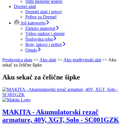
Stihl motorne testere
Dremel alati
Dremel alati i setovi
Pribor za Dremel
Još kategorija
Elektro materijal
Video nadzor i alarmi
Šrafovska roba
Boje, lakovi i pribor
Ostalo
Prodavnica alata
>>
Aku alati
>>
Aku građevinski alat
>>
Aku
sekač za čelične šipke
Aku sekač za čelične šipke
MAKITA - Akumulatorski rezač
armature, 40V, XGT, Solo - SC001GZK