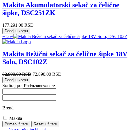
Makita Akumulatorski sekač za čelične
šipke, DSC251ZK
177.291,00
RSD
Dodaj u korpu
−12%
Makita Bežični sekač za čelične šipke 18V
Solo, DSC102Z
Originalna
Trenutna
82.990,00
RSD
72.890,00
RSD
cena
cena
Dodaj u korpu
je
je:
Sortiraj po
bila:
72.890,00 RSD.
82.990,00 RSD.
Brend
Makita
Primeni filtere
Resetuj filtere
← Aku građevinski alat