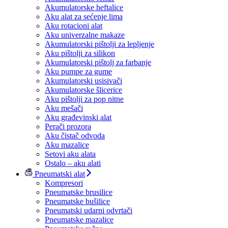
Akumulatorske heftalice
Aku alat za sećenje lima
Aku rotacioni alat
Aku univerzalne makaze
Akumulatorski pištolji za lepljenje
Aku pištolji za silikon
Akumulatorski pištolj za farbanje
Aku pumpe za gume
Akumulatorski usisivači
Akumulatorske šlicerice
Aku pištolji za pop nitne
Aku mešači
Aku građevinski alat
Perači prozora
Aku čistač odvoda
Aku mazalice
Setovi aku alata
Ostalo – aku alati
Pneumatski alat
Kompresori
Pneumatske brusilice
Pneumatske bušilice
Pneumatski udarni odvrtači
Pneumatske mazalice