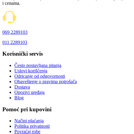
i cenama.
069 2289103
011 2289103
Korisnički servis
Često postavljana pitanja
Uslovi korišćenja
Odricanje od odgovornosti
Obaveštenje o pravima potrošača
Dostava
Opozivi uređaja
Blog
Pomoć pri kupovini
Načini plaćanja
Politika privatnosti
Povraćaj robe