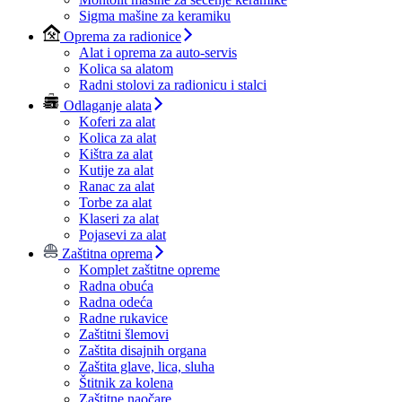
Sigma mašine za keramiku
Oprema za radionice
Alat i oprema za auto-servis
Kolica sa alatom
Radni stolovi za radionicu i stalci
Odlaganje alata
Koferi za alat
Kolica za alat
Kištra za alat
Kutije za alat
Ranac za alat
Torbe za alat
Klaseri za alat
Pojasevi za alat
Zaštitna oprema
Komplet zaštitne opreme
Radna obuća
Radna odeća
Radne rukavice
Zaštitni šlemovi
Zaštita disajnih organa
Zaštita glave, lica, sluha
Štitnik za kolena
Zaštitne naočare