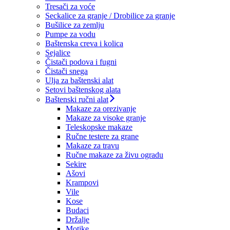
Tresači za voće
Seckalice za granje / Drobilice za granje
Bušilice za zemlju
Pumpe za vodu
Baštenska creva i kolica
Sejalice
Čistači podova i fugni
Čistači snega
Ulja za baštenski alat
Setovi baštenskog alata
Baštenski ručni alat
Makaze za orezivanje
Makaze za visoke granje
Teleskopske makaze
Ručne testere za grane
Makaze za travu
Ručne makaze za živu ogradu
Sekire
Ašovi
Krampovi
Vile
Kose
Budaci
Držalje
Motike