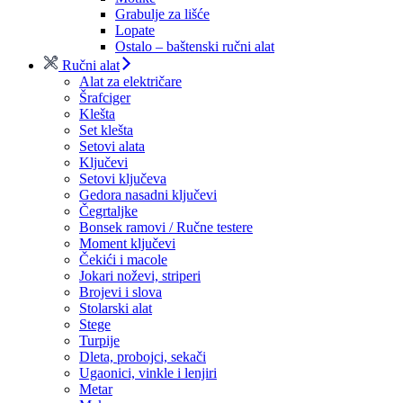
Grabulje za lišće
Lopate
Ostalo – baštenski ručni alat
Ručni alat
Alat za električare
Šrafciger
Klešta
Set klešta
Setovi alata
Ključevi
Setovi ključeva
Gedora nasadni ključevi
Čegrtaljke
Bonsek ramovi / Ručne testere
Moment ključevi
Čekići i macole
Jokari noževi, striperi
Brojevi i slova
Stolarski alat
Stege
Turpije
Dleta, probojci, sekači
Ugaonici, vinkle i lenjiri
Metar