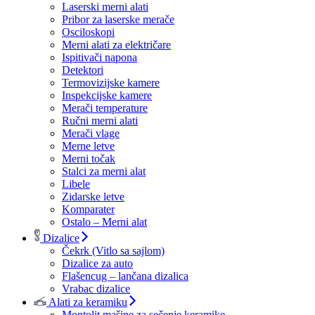
Laserski merni alati
Pribor za laserske merače
Osciloskopi
Merni alati za električare
Ispitivači napona
Detektori
Termovizijske kamere
Inspekcijske kamere
Merači temperature
Ručni merni alati
Merači vlage
Merne letve
Merni točak
Stalci za merni alat
Libele
Zidarske letve
Komparater
Ostalo – Merni alat
Dizalice
Čekrk (Vitlo sa sajlom)
Dizalice za auto
Flašencug – lančana dizalica
Vrabac dizalice
Alati za keramiku
Montolit mašine za sečenje keramike