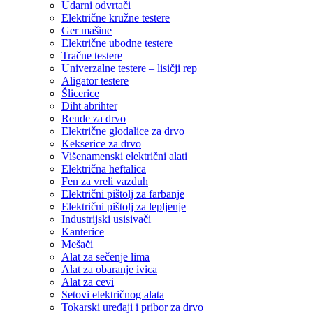
Udarni odvrtači
Električne kružne testere
Ger mašine
Električne ubodne testere
Tračne testere
Univerzalne testere – lisičji rep
Aligator testere
Šlicerice
Diht abrihter
Rende za drvo
Električne glodalice za drvo
Kekserice za drvo
Višenamenski električni alati
Električna heftalica
Fen za vreli vazduh
Električni pištolj za farbanje
Električni pištolj za lepljenje
Industrijski usisivači
Kanterice
Mešači
Alat za sečenje lima
Alat za obaranje ivica
Alat za cevi
Setovi električnog alata
Tokarski uređaji i pribor za drvo