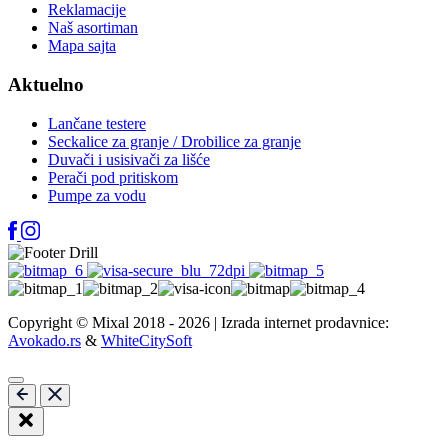
Reklamacije
Naš asortiman
Mapa sajta
Aktuelno
Lančane testere
Seckalice za granje / Drobilice za granje
Duvači i usisivači za lišće
Perači pod pritiskom
Pumpe za vodu
Copyright © Mixal 2018 - 2026 | Izrada internet prodavnice:
Avokado.rs
&
WhiteCitySoft