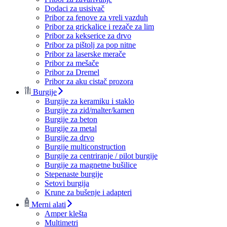
Dodaci za usisivač
Pribor za fenove za vreli vazduh
Pribor za grickalice i rezače za lim
Pribor za kekserice za drvo
Pribor za pištolj za pop nitne
Pribor za laserske merače
Pribor za mešače
Pribor za Dremel
Pribor za aku cistač prozora
Burgije
Burgije za keramiku i staklo
Burgije za zid/malter/kamen
Burgije za beton
Burgije za metal
Burgije za drvo
Burgije multiconstruction
Burgije za centriranje / pilot burgije
Burgije za magnetne bušilice
Stepenaste burgije
Setovi burgija
Krune za bušenje i adapteri
Merni alati
Amper klešta
Multimetri