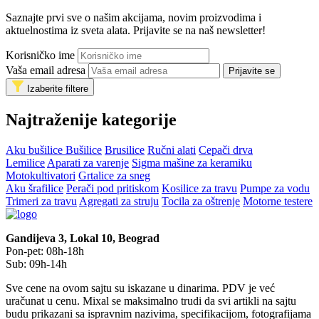
Saznajte prvi sve o našim akcijama, novim proizvodima i
aktuelnostima iz sveta alata. Prijavite se na naš newsletter!
Korisničko ime
Vaša email adresa
Prijavite se
Izaberite filtere
Najtraženije kategorije
Aku bušilice
Bušilice
Brusilice
Ručni alati
Cepači drva
Lemilice
Aparati za varenje
Sigma mašine za keramiku
Motokultivatori
Grtalice za sneg
Aku šrafilice
Perači pod pritiskom
Kosilice za travu
Pumpe za vodu
Trimeri za travu
Agregati za struju
Tocila za oštrenje
Motorne testere
Gandijeva 3, Lokal 10, Beograd
Pon-pet: 08h-18h
Sub: 09h-14h
Sve cene na ovom sajtu su iskazane u dinarima. PDV je već
uračunat u cenu. Mixal se maksimalno trudi da svi artikli na sajtu
budu prikazani sa ispravnim nazivima, specifikacijom, fotografijama