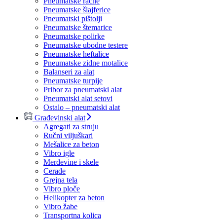
Pneumatske račne
Pneumatske šlajferice
Pneumatski pištolji
Pneumatske štemarice
Pneumatske polirke
Pneumatske ubodne testere
Pneumatske heftalice
Pneumatske zidne motalice
Balanseri za alat
Pneumatske turpije
Pribor za pneumatski alat
Pneumatski alat setovi
Ostalo – pneumatski alat
Građevinski alat
Agregati za struju
Ručni viljuškari
Mešalice za beton
Vibro igle
Merdevine i skele
Cerade
Grejna tela
Vibro ploče
Helikopter za beton
Vibro žabe
Transportna kolica