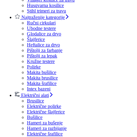
Husqvarna kosilice
Stihl trimeri za travu
Najtraženije kategorije
Ručni cirkulari
Ubodne testere
Glodalice za drvo
Šlajferice
Heftalice za drvo
Pištolji za farbanje
Pištolji za lepak
Kružne testere
Polirke
Makita bušilice
Makita brusilice
Makita šrafilice
Intex bazeni
Električni alati
Brusilice
Električne polirke
Električne šlajferice
Bušilice
Hameri za bušenje
Hameri za razbijanje
Električne šrafilice