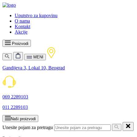
Uputstvo za kupovinu
O nama
Kontakt
Akcije
Proizvodi
MENI
Gandijeva 3, Lokal 10, Beograd
069 2289103
011 2289103
Naši proizvodi
Unesite pojam za pretragu