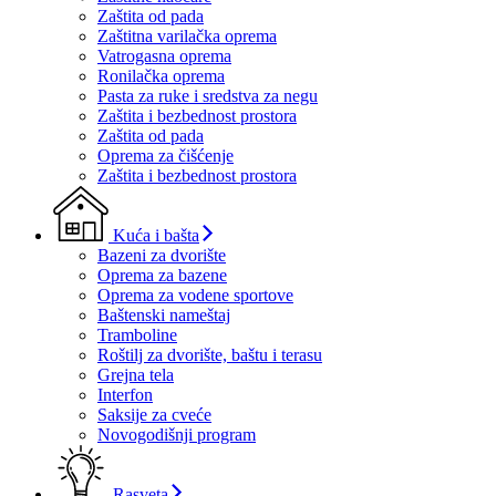
Zaštita od pada
Zaštitna varilačka oprema
Vatrogasna oprema
Ronilačka oprema
Pasta za ruke i sredstva za negu
Zaštita i bezbednost prostora
Zaštita od pada
Oprema za čišćenje
Zaštita i bezbednost prostora
Kuća i bašta
Bazeni za dvorište
Oprema za bazene
Oprema za vodene sportove
Baštenski nameštaj
Tramboline
Roštilj za dvorište, baštu i terasu
Grejna tela
Interfon
Saksije za cveće
Novogodišnji program
Rasveta