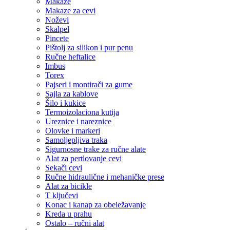
Makaze
Makaze za cevi
Noževi
Skalpel
Pincete
Pištolj za silikon i pur penu
Ručne heftalice
Imbus
Torex
Pajseri i montirači za gume
Sajla za kablove
Šilo i kukice
Termoizolaciona kutija
Ureznice i nareznice
Olovke i markeri
Samoljepljiva traka
Sigurnosne trake za ručne alate
Alat za pertlovanje cevi
Sekači cevi
Ručne hidraulične i mehaničke prese
Alat za bicikle
T ključevi
Konac i kanap za obeležavanje
Kreda u prahu
Ostalo – ručni alat