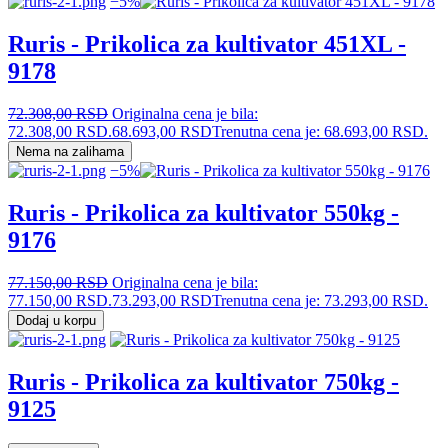
−5%
Ruris - Prikolica za kultivator 451XL -
9178
72.308,00
RSD
Originalna cena je bila:
72.308,00 RSD.
68.693,00
RSD
Trenutna cena je: 68.693,00 RSD.
Nema na zalihama
−5%
Ruris - Prikolica za kultivator 550kg -
9176
77.150,00
RSD
Originalna cena je bila:
77.150,00 RSD.
73.293,00
RSD
Trenutna cena je: 73.293,00 RSD.
Dodaj u korpu
Ruris - Prikolica za kultivator 750kg -
9125