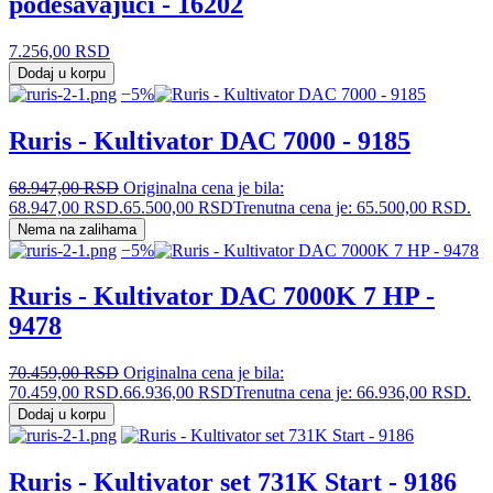
podešavajući - 16202
7.256,00
RSD
Dodaj u korpu
−5%
Ruris - Kultivator DAC 7000 - 9185
68.947,00
RSD
Originalna cena je bila:
68.947,00 RSD.
65.500,00
RSD
Trenutna cena je: 65.500,00 RSD.
Nema na zalihama
−5%
Ruris - Kultivator DAC 7000K 7 HP -
9478
70.459,00
RSD
Originalna cena je bila:
70.459,00 RSD.
66.936,00
RSD
Trenutna cena je: 66.936,00 RSD.
Dodaj u korpu
Ruris - Kultivator set 731K Start - 9186