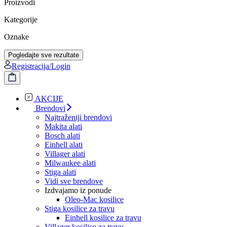
Proizvodi
Kategorije
Oznake
Pogledajte sve rezultate
Registracija/Login
AKCIJE
Brendovi
Najtraženiji brendovi
Makita alati
Bosch alati
Einhell alati
Villager alati
Milwaukee alati
Stiga alati
Vidi sve brendove
Izdvajamo iz ponude
Oleo-Mac kosilice
Stiga kosilice za travu
Einhell kosilice za travu
Villager kosilice za travu