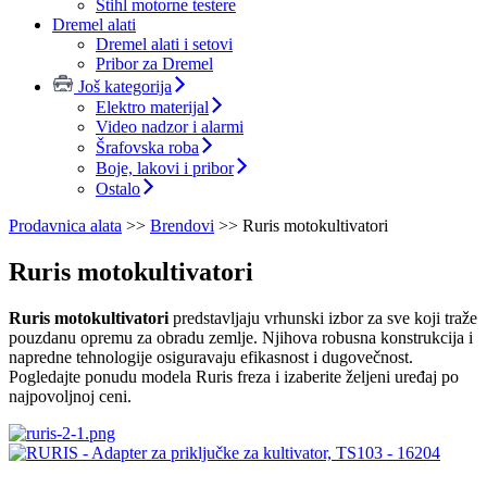
Stihl motorne testere
Dremel alati
Dremel alati i setovi
Pribor za Dremel
Još kategorija
Elektro materijal
Video nadzor i alarmi
Šrafovska roba
Boje, lakovi i pribor
Ostalo
Prodavnica alata
>>
Brendovi
>>
Ruris motokultivatori
Ruris motokultivatori
Ruris motokultivatori
predstavljaju vrhunski izbor za sve koji traže
pouzdanu opremu za obradu zemlje. Njihova robusna konstrukcija i
napredne tehnologije osiguravaju efikasnost i dugovečnost.
Pogledajte ponudu modela Ruris freza i izaberite željeni uređaj po
najpovoljnoj ceni.