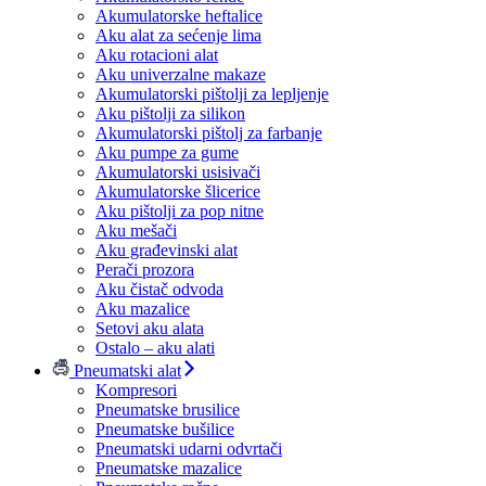
Akumulatorske heftalice
Aku alat za sećenje lima
Aku rotacioni alat
Aku univerzalne makaze
Akumulatorski pištolji za lepljenje
Aku pištolji za silikon
Akumulatorski pištolj za farbanje
Aku pumpe za gume
Akumulatorski usisivači
Akumulatorske šlicerice
Aku pištolji za pop nitne
Aku mešači
Aku građevinski alat
Perači prozora
Aku čistač odvoda
Aku mazalice
Setovi aku alata
Ostalo – aku alati
Pneumatski alat
Kompresori
Pneumatske brusilice
Pneumatske bušilice
Pneumatski udarni odvrtači
Pneumatske mazalice