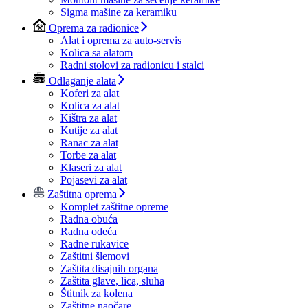
Sigma mašine za keramiku
Oprema za radionice
Alat i oprema za auto-servis
Kolica sa alatom
Radni stolovi za radionicu i stalci
Odlaganje alata
Koferi za alat
Kolica za alat
Kištra za alat
Kutije za alat
Ranac za alat
Torbe za alat
Klaseri za alat
Pojasevi za alat
Zaštitna oprema
Komplet zaštitne opreme
Radna obuća
Radna odeća
Radne rukavice
Zaštitni šlemovi
Zaštita disajnih organa
Zaštita glave, lica, sluha
Štitnik za kolena
Zaštitne naočare