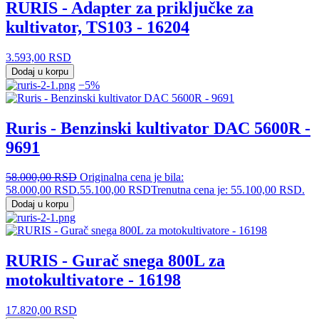
RURIS - Adapter za priključke za
kultivator, TS103 - 16204
3.593,00
RSD
Dodaj u korpu
−5%
Ruris - Benzinski kultivator DAC 5600R -
9691
58.000,00
RSD
Originalna cena je bila:
58.000,00 RSD.
55.100,00
RSD
Trenutna cena je: 55.100,00 RSD.
Dodaj u korpu
RURIS - Gurač snega 800L za
motokultivatore - 16198
17.820,00
RSD