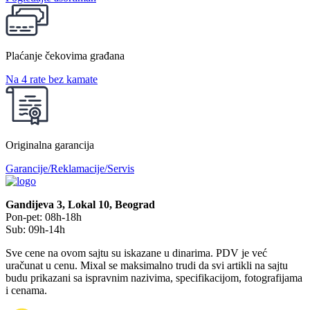
Plaćanje čekovima građana
Na 4 rate bez kamate
Originalna garancija
Garancije/Reklamacije/Servis
Gandijeva 3, Lokal 10, Beograd
Pon-pet: 08h-18h
Sub: 09h-14h
Sve cene na ovom sajtu su iskazane u dinarima. PDV je već
uračunat u cenu. Mixal se maksimalno trudi da svi artikli na sajtu
budu prikazani sa ispravnim nazivima, specifikacijom, fotografijama
i cenama.