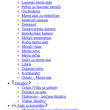
Laserski merni alati
Pribor za laserske merače
Osciloskopi
Merni alati za električare
Ispitivači napona
Detektori
Termovizijske kamere
Inspekcijske kamere
Merači temperature
Ručni merni alati
Merači vlage
Merne letve
Merni točak
Stalci za merni alat
Libele
Zidarske letve
Komparater
Ostalo – Merni alat
Dizalice
Čekrk (Vitlo sa sajlom)
Dizalice za auto
Flašencug – lančana dizalica
Vrabac dizalice
Alati za keramiku
Montolit mašine za sečenje keramike