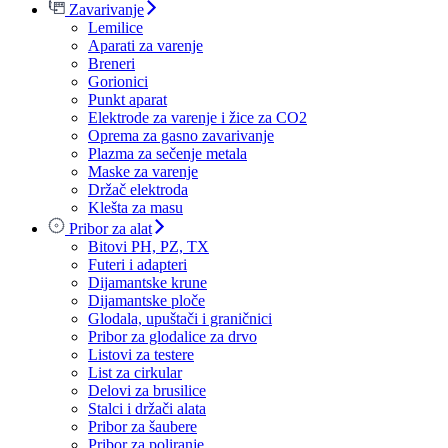
Zavarivanje
Lemilice
Aparati za varenje
Breneri
Gorionici
Punkt aparat
Elektrode za varenje i žice za CO2
Oprema za gasno zavarivanje
Plazma za sečenje metala
Maske za varenje
Držač elektroda
Klešta za masu
Pribor za alat
Bitovi PH, PZ, TX
Futeri i adapteri
Dijamantske krune
Dijamantske ploče
Glodala, upuštači i graničnici
Pribor za glodalice za drvo
Listovi za testere
List za cirkular
Delovi za brusilice
Stalci i držači alata
Pribor za šaubere
Pribor za poliranje