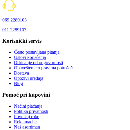
069 2289103
011 2289103
Korisnički servis
Često postavljana pitanja
Uslovi korišćenja
Odricanje od odgovornosti
Obaveštenje o pravima potrošača
Dostava
Opozivi uređaja
Blog
Pomoć pri kupovini
Načini plaćanja
Politika privatnosti
Povraćaj robe
Reklamacije
Naš asortiman