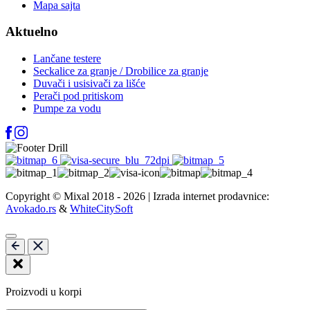
Mapa sajta
Aktuelno
Lančane testere
Seckalice za granje / Drobilice za granje
Duvači i usisivači za lišće
Perači pod pritiskom
Pumpe za vodu
Copyright © Mixal 2018 - 2026 | Izrada internet prodavnice:
Avokado.rs
&
WhiteCitySoft
Proizvodi u korpi