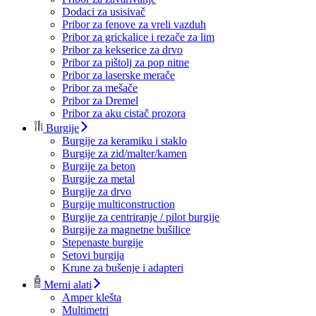
Dodaci za usisivač
Pribor za fenove za vreli vazduh
Pribor za grickalice i rezače za lim
Pribor za kekserice za drvo
Pribor za pištolj za pop nitne
Pribor za laserske merače
Pribor za mešače
Pribor za Dremel
Pribor za aku cistač prozora
Burgije
Burgije za keramiku i staklo
Burgije za zid/malter/kamen
Burgije za beton
Burgije za metal
Burgije za drvo
Burgije multiconstruction
Burgije za centriranje / pilot burgije
Burgije za magnetne bušilice
Stepenaste burgije
Setovi burgija
Krune za bušenje i adapteri
Merni alati
Amper klešta
Multimetri