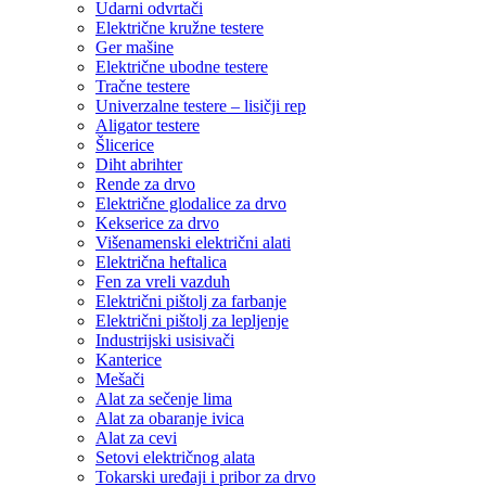
Udarni odvrtači
Električne kružne testere
Ger mašine
Električne ubodne testere
Tračne testere
Univerzalne testere – lisičji rep
Aligator testere
Šlicerice
Diht abrihter
Rende za drvo
Električne glodalice za drvo
Kekserice za drvo
Višenamenski električni alati
Električna heftalica
Fen za vreli vazduh
Električni pištolj za farbanje
Električni pištolj za lepljenje
Industrijski usisivači
Kanterice
Mešači
Alat za sečenje lima
Alat za obaranje ivica
Alat za cevi
Setovi električnog alata
Tokarski uređaji i pribor za drvo