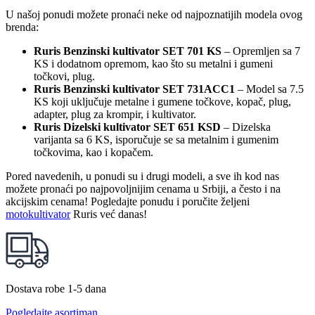
U našoj ponudi možete pronaći neke od najpoznatijih modela ovog
brenda:
Ruris Benzinski kultivator SET 701 KS
– Opremljen sa 7
KS i dodatnom opremom, kao što su metalni i gumeni
točkovi, plug.
Ruris Benzinski kultivator SET 731ACC1
– Model sa 7.5
KS koji uključuje metalne i gumene točkove, kopač, plug,
adapter, plug za krompir, i kultivator.
Ruris Dizelski kultivator SET 651 KSD
– Dizelska
varijanta sa 6 KS, isporučuje se sa metalnim i gumenim
točkovima, kao i kopačem.
Pored navedenih, u ponudi su i drugi modeli, a sve ih kod nas
možete pronaći po najpovoljnijim cenama u Srbiji, a često i na
akcijskim cenama! Pogledajte ponudu i poručite željeni
motokultivator
Ruris već danas!
Dostava robe 1-5 dana
Pogledajte asortiman