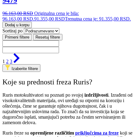
9479
96.163,00
RSD
Originalna cena je bila:
96.163,00 RSD.
91.355,00
RSD
Trenutna cena je: 91.355,00 RSD.
Dodaj u korpu
Sortiraj po
Primeni filtere
Resetuj filtere
1
2
3
Izaberite filtere
Koje su prednosti freza Ruris?
Ruris motokultivatori su poznati po svojoj
izdržljivosti
. Izrađeni od
visokokvalitetnih materijala, ovi uređaji su otporni na koroziju i
oštećenja, čime se garantuje njihova dugotrajnost, čak i u
najzahtevnijim uslovima rada. To znači da su investicija koja se
dugoročno isplati, smanjujući potrebu za čestim servisiranjem ili
zamenom delova.
Ruris freze su
opremljene različitim
priključcima za freze
koji se