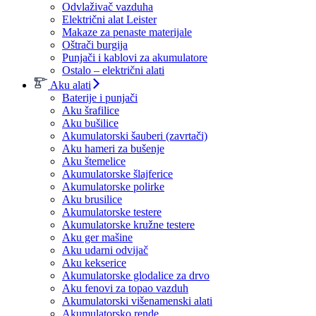
Odvlaživač vazduha
Električni alat Leister
Makaze za penaste materijale
Oštrači burgija
Punjači i kablovi za akumulatore
Ostalo – električni alati
Aku alati
Baterije i punjači
Aku šrafilice
Aku bušilice
Akumulatorski šauberi (zavrtači)
Aku hameri za bušenje
Aku štemelice
Akumulatorske šlajferice
Akumulatorske polirke
Aku brusilice
Akumulatorske testere
Akumulatorske kružne testere
Aku ger mašine
Aku udarni odvijač
Aku kekserice
Akumulatorske glodalice za drvo
Aku fenovi za topao vazduh
Akumulatorski višenamenski alati
Akumulatorsko rende