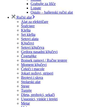
Grabulje za lišće
Lopate
Ostalo – baštenski ručni alat
Ručni alat
Alat za električare
Šrafciger
Klešta
Set klešta
Setovi alata
Ključevi
Setovi ključeva
Gedora nasadni ključevi
Čegrtaljke
Bonsek ramovi / Ručne testere
Moment ključevi
Čekići i macole
Jokari noževi, striperi
Brojevi i slova
Stolarski alat
Stege
Turpije
Dleta, probojci, sekači
Ugaonici, vinkle i lenjiri
Metar