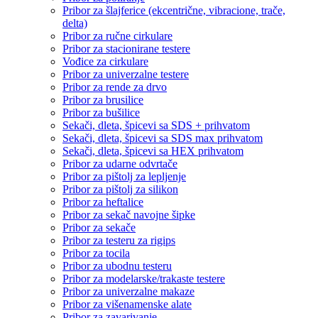
Pribor za šlajferice (ekcentrične, vibracione, trače,
delta)
Pribor za ručne cirkulare
Pribor za stacionirane testere
Vođice za cirkulare
Pribor za univerzalne testere
Pribor za rende za drvo
Pribor za brusilice
Pribor za bušilice
Sekači, dleta, špicevi sa SDS + prihvatom
Sekači, dleta, špicevi sa SDS max prihvatom
Sekači, dleta, špicevi sa HEX prihvatom
Pribor za udarne odvrtače
Pribor za pištolj za lepljenje
Pribor za pištolj za silikon
Pribor za heftalice
Pribor za sekač navojne šipke
Pribor za sekače
Pribor za testeru za rigips
Pribor za tocila
Pribor za ubodnu testeru
Pribor za modelarske/trakaste testere
Pribor za univerzalne makaze
Pribor za višenamenske alate
Pribor za zavarivanje