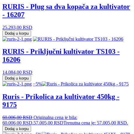
RURIS - Plug sa dva kopača za kultivator
- 16207
25.293,00
RSD
Dodaj u korpu
RURIS - Priključni kultivator TS103 -
16206
14.084,00
RSD
Dodaj u korpu
−5%
Ruris - Prikolica za kultivator 450kg -
9175
60.006,00
RSD
Originalna cena je bila:
60.006,00 RSD.
57.005,00
RSD
Trenutna cena je: 57.005,00 RSD.
Dodaj u korpu