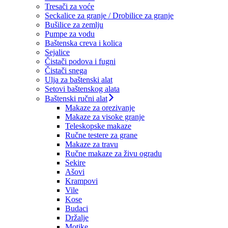
Tresači za voće
Seckalice za granje / Drobilice za granje
Bušilice za zemlju
Pumpe za vodu
Baštenska creva i kolica
Sejalice
Čistači podova i fugni
Čistači snega
Ulja za baštenski alat
Setovi baštenskog alata
Baštenski ručni alat
Makaze za orezivanje
Makaze za visoke granje
Teleskopske makaze
Ručne testere za grane
Makaze za travu
Ručne makaze za živu ogradu
Sekire
Ašovi
Krampovi
Vile
Kose
Budaci
Držalje
Motike