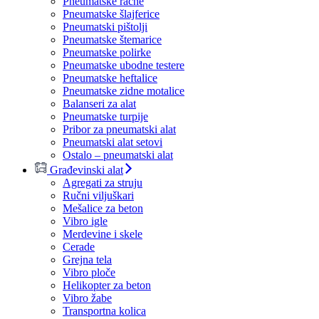
Pneumatske račne
Pneumatske šlajferice
Pneumatski pištolji
Pneumatske štemarice
Pneumatske polirke
Pneumatske ubodne testere
Pneumatske heftalice
Pneumatske zidne motalice
Balanseri za alat
Pneumatske turpije
Pribor za pneumatski alat
Pneumatski alat setovi
Ostalo – pneumatski alat
Građevinski alat
Agregati za struju
Ručni viljuškari
Mešalice za beton
Vibro igle
Merdevine i skele
Cerade
Grejna tela
Vibro ploče
Helikopter za beton
Vibro žabe
Transportna kolica