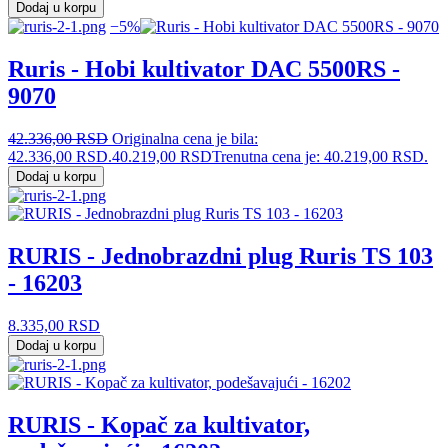
Dodaj u korpu
−5%
Ruris - Hobi kultivator DAC 5500RS -
9070
42.336,00
RSD
Originalna cena je bila:
42.336,00 RSD.
40.219,00
RSD
Trenutna cena je: 40.219,00 RSD.
Dodaj u korpu
RURIS - Jednobrazdni plug Ruris TS 103
- 16203
8.335,00
RSD
Dodaj u korpu
RURIS - Kopač za kultivator,