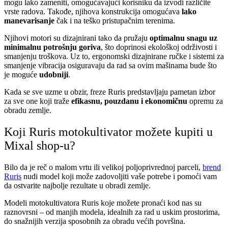
mogu lako zameniti, omogućavajući korisniku da izvodi različite
vrste radova. Takođe, njihova konstrukcija omogućava
lako
manevarisanje
čak i na teško pristupačnim terenima.
Njihovi motori su dizajnirani tako da pružaju
optimalnu snagu uz
minimalnu potrošnju goriva
, što doprinosi ekološkoj održivosti i
smanjenju troškova. Uz to, ergonomski dizajnirane ručke i sistemi za
smanjenje vibracija osiguravaju da rad sa ovim mašinama bude što
je moguće
udobniji
.
Kada se sve uzme u obzir, freze Ruris predstavljaju pametan izbor
za sve one koji traže
efikasnu, pouzdanu i ekonomičnu
opremu za
obradu zemlje.
Koji Ruris motokultivator možete kupiti u
Mixal shop-u?
Bilo da je reč o malom vrtu ili velikoj poljoprivrednoj parceli,
brend
Ruris
nudi model koji može zadovoljiti vaše potrebe i pomoći vam
da ostvarite najbolje rezultate u obradi zemlje.
Modeli motokultivatora Ruris koje možete pronaći kod nas su
raznovrsni – od manjih modela, idealnih za rad u uskim prostorima,
do snažnijih verzija sposobnih za obradu većih površina.