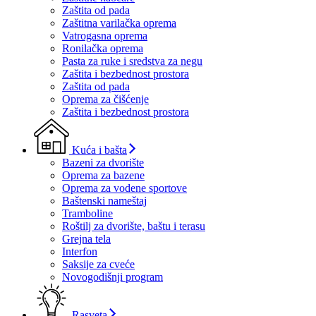
Zaštita od pada
Zaštitna varilačka oprema
Vatrogasna oprema
Ronilačka oprema
Pasta za ruke i sredstva za negu
Zaštita i bezbednost prostora
Zaštita od pada
Oprema za čišćenje
Zaštita i bezbednost prostora
Kuća i bašta
Bazeni za dvorište
Oprema za bazene
Oprema za vodene sportove
Baštenski nameštaj
Tramboline
Roštilj za dvorište, baštu i terasu
Grejna tela
Interfon
Saksije za cveće
Novogodišnji program
Rasveta