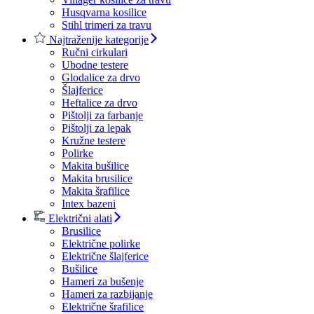
Husqvarna kosilice
Stihl trimeri za travu
Najtraženije kategorije
Ručni cirkulari
Ubodne testere
Glodalice za drvo
Šlajferice
Heftalice za drvo
Pištolji za farbanje
Pištolji za lepak
Kružne testere
Polirke
Makita bušilice
Makita brusilice
Makita šrafilice
Intex bazeni
Električni alati
Brusilice
Električne polirke
Električne šlajferice
Bušilice
Hameri za bušenje
Hameri za razbijanje
Električne šrafilice