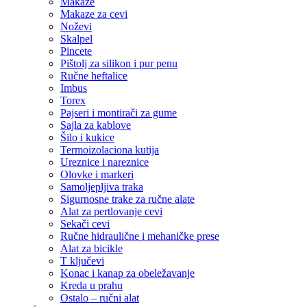
Makaze
Makaze za cevi
Noževi
Skalpel
Pincete
Pištolj za silikon i pur penu
Ručne heftalice
Imbus
Torex
Pajseri i montirači za gume
Sajla za kablove
Šilo i kukice
Termoizolaciona kutija
Ureznice i nareznice
Olovke i markeri
Samoljepljiva traka
Sigurnosne trake za ručne alate
Alat za pertlovanje cevi
Sekači cevi
Ručne hidraulične i mehaničke prese
Alat za bicikle
T ključevi
Konac i kanap za obeležavanje
Kreda u prahu
Ostalo – ručni alat