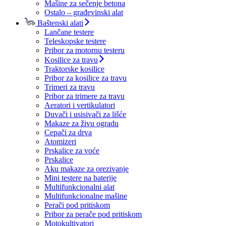
Mašine za sečenje betona
Ostalo – građevinski alat
Baštenski alati
Lančane testere
Teleskopske testere
Pribor za motornu testeru
Kosilice za travu
Traktorske kosilice
Pribor za kosilice za travu
Trimeri za travu
Pribor za trimere za travu
Aeratori i vertikulatori
Duvači i usisivači za lišće
Makaze za živu ogradu
Cepači za drva
Atomizeri
Prskalice za voće
Prskalice
Aku makaze za orezivanje
Mini testere na baterije
Multifunkcionalni alat
Multifunkcionalne mašine
Perači pod pritiskom
Pribor za perače pod pritiskom
Motokultivatori