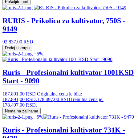
Pošaljite upit
RURIS - Prikolica za kultivator, 750S -
9149
92.837,00
RSD
Dodaj u korpu
−5%
Ruris - Profesionalni kultivator 1001KSD
Start - 9090
187.891,00
RSD
Originalna cena je bila:
187.891,00 RSD.
178.497,00
RSD
Trenutna cena je:
178.497,00 RSD.
Nema na zalihama
−5%
Ruris - Profesionalni kultivator 731K -