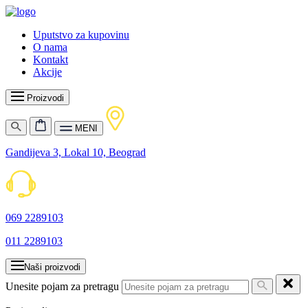
Uputstvo za kupovinu
O nama
Kontakt
Akcije
Proizvodi
MENI
Gandijeva 3, Lokal 10, Beograd
069 2289103
011 2289103
Naši proizvodi
Unesite pojam za pretragu