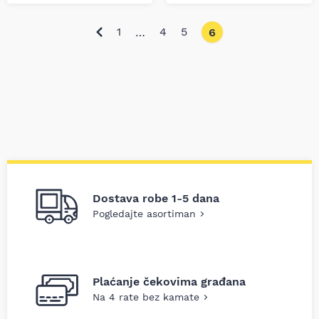
1
4
5
…
6
Dostava robe 1-5 dana
Pogledajte asortiman
Plaćanje čekovima građana
Na 4 rate bez kamate