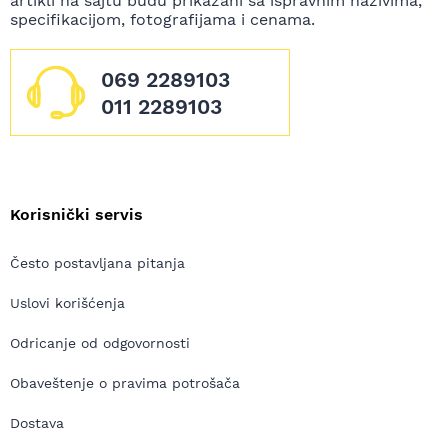
artikli na sajtu budu prikazani sa ispravnim nazivima,
specifikacijom, fotografijama i cenama.
069 2289103
011 2289103
Korisnički servis
Često postavljana pitanja
Uslovi korišćenja
Odricanje od odgovornosti
Obaveštenje o pravima potrošača
Dostava