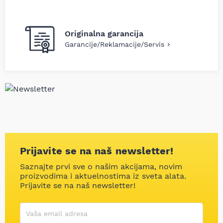
Originalna garancija
Garancije/Reklamacije/Servis
Prijavite se na naš newsletter!
Saznajte prvi sve o našim akcijama, novim
proizvodima i aktuelnostima iz sveta alata.
Prijavite se na naš newsletter!
Korisničko ime
Vaša email adresa