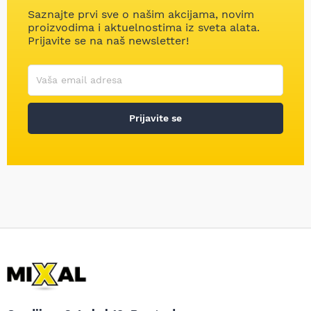
Saznajte prvi sve o našim akcijama, novim
proizvodima i aktuelnostima iz sveta alata.
Prijavite se na naš newsletter!
Korisničko ime
Vaša email adresa
Prijavite se