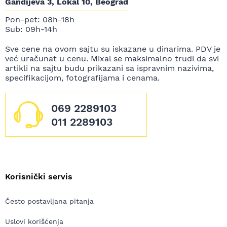
Gandijeva 3, Lokal 10, Beograd
Pon-pet: 08h-18h
Sub: 09h-14h
Sve cene na ovom sajtu su iskazane u dinarima. PDV je
već uračunat u cenu. Mixal se maksimalno trudi da svi
artikli na sajtu budu prikazani sa ispravnim nazivima,
specifikacijom, fotografijama i cenama.
069 2289103
011 2289103
Korisnički servis
Često postavljana pitanja
Uslovi korišćenja