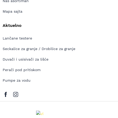
Naš asortiman
Mapa sajta
Aktuelno
Lančane testere
Seckalice za granje / Drobilice za granje
Duvači i usisivači za lišće
Perači pod pritiskom
Pumpe za vodu