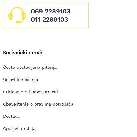
069 2289103
011 2289103
Korisnički servis
Često postavljana pitanja
Uslovi korišćenja
Odricanje od odgovornosti
Obaveštenje o pravima potrošača
Dostava
Opozivi uređaja