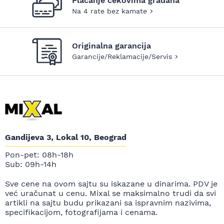
Plaćanje čekovima građana
Na 4 rate bez kamate
Originalna garancija
Garancije/Reklamacije/Servis
Gandijeva 3, Lokal 10, Beograd
Pon-pet: 08h-18h
Sub: 09h-14h
Sve cene na ovom sajtu su iskazane u dinarima. PDV je
već uračunat u cenu. Mixal se maksimalno trudi da svi
artikli na sajtu budu prikazani sa ispravnim nazivima,
specifikacijom, fotografijama i cenama.