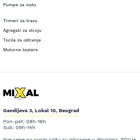
Pumpe za vodu
Trimeri za travu
Agregati za struju
Tocila za oštrenje
Motorne testere
Gandijeva 3, Lokal 10, Beograd
Pon-pet: 08h-18h
Sub: 09h-14h
Sve cene na ovom sajtu su iskazane u dinarima. PDV je