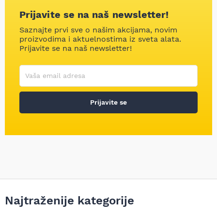
Prijavite se na naš newsletter!
Saznajte prvi sve o našim akcijama, novim
proizvodima i aktuelnostima iz sveta alata.
Prijavite se na naš newsletter!
Korisničko ime
Vaša email adresa
Prijavite se
Najtraženije kategorije