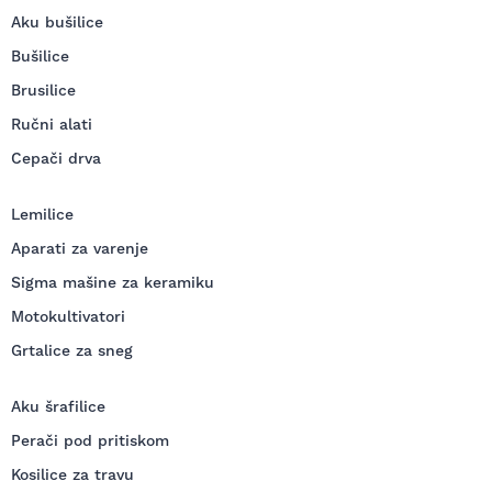
Aku bušilice
Bušilice
Brusilice
Ručni alati
Cepači drva
Lemilice
Aparati za varenje
Sigma mašine za keramiku
Motokultivatori
Grtalice za sneg
Aku šrafilice
Perači pod pritiskom
Kosilice za travu