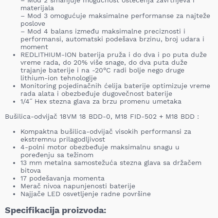
– Mod 2 smanjuje mogućnost oštećenja zavrtnjeva i
materijala
– Mod 3 omogućuje maksimalne performanse za najteže
poslove
– Mod 4 balans između maksimalne preciznosti i
performansi, automatski podešava brzinu, broj udara i
moment
REDLITHIUM-ION baterija pruža i do dva i po puta duže
vreme rada, do 20% više snage, do dva puta duže
trajanje baterije i na -20°C radi bolje nego druge
lithium-ion tehnologije
Monitoring pojedinačnih ćelija baterije optimizuje vreme
rada alata i obezbeđuje dugovečnost baterije
1/4˝ Hex stezna glava za brzu promenu umetaka
Bušilica-odvijač 18VM 18 BDD-0, M18 FID-502 + M18 BDD :
Kompaktna bušilica-odvijač visokih performansi za
ekstremnu prilagodljivost
4-polni motor obezbeđuje maksimalnu snagu u
poređenju sa težinom
13 mm metalna samostežuća stezna glava sa držačem
bitova
17 podešavanja momenta
Merač nivoa napunjenosti baterije
Najjače LED osvetljenje radne površine
Specifikacija proizvoda: