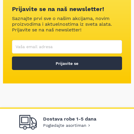
Prijavite se na naš newsletter!
Saznajte prvi sve o našim akcijama, novim
proizvodima i aktuelnostima iz sveta alata.
Prijavite se na naš newsletter!
Korisničko ime
Vaša email adresa
Prijavite se
Dostava robe 1-5 dana
Pogledajte asortiman