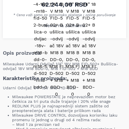
62.244,00
RSD
* Cena važi samo za gotovinsko plaćanje i online poručivanje
Nema na zalihama
Opis proizvoda
Milwaukee Udarni Odvijač 1/4” 18V M18 FID-502+ Bušilica-
odvijač 18V M18 BDD-0, M18 FID-502 + M18 BDD
Karakteristike proizvoda:
Udarni Odvijač 1/4” 18V M18 FID-502:
Milwaukee POWERSTATE je neprevaziđen motor bez
četkica za tri puta duže trajanje i 20% više snage
REDLINK PLUS je najnapredniji sistem zaštite od
preopterećenja alata i baterije prilikom rada
Milwaukee DRIVE CONTROL dozvoljava korisniku laku
promenu iz jednog u drugi od 4 režima rada:
– Mod 1 za precizan rad