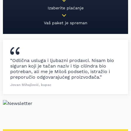
Izaberite plaćanje
Vaš paket je spreman
“Odlična usluga i ljubazni prodavci. Nisam bio
siguran koji je tačan naziv i tip cilindra bio
potreban, ali me je Miloš podsetio, istražio i
preporučio odgovarajućeg proizvođača.”
Jovan Mihajlović, kupac