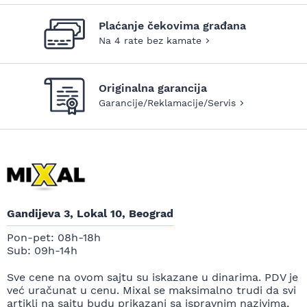
Plaćanje čekovima građana
Na 4 rate bez kamate
Originalna garancija
Garancije/Reklamacije/Servis
Gandijeva 3, Lokal 10, Beograd
Pon-pet: 08h-18h
Sub: 09h-14h
Sve cene na ovom sajtu su iskazane u dinarima. PDV je
već uračunat u cenu. Mixal se maksimalno trudi da svi
artikli na sajtu budu prikazani sa ispravnim nazivima,